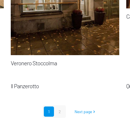
C
Veronero Stoccolma
Il Panzerotto
Q
1
2
Next page